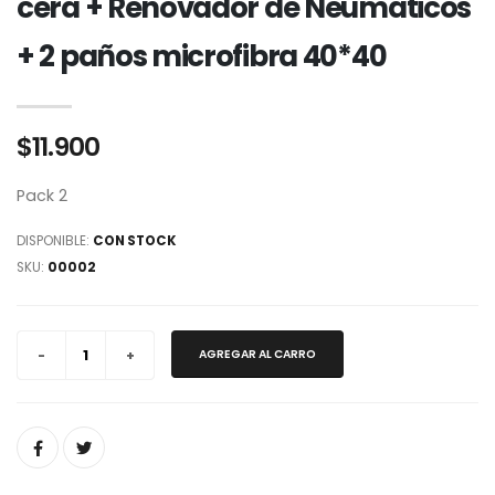
cera + Renovador de Neumaticos
+ 2 paños microfibra 40*40
$11.900
Pack 2
DISPONIBLE:
CON STOCK
SKU:
00002
AGREGAR AL CARRO